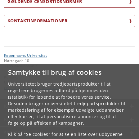
GÆLDENDE CENSORTIDSNORMER
KONTAKTINFORMATIONER
Københavns Universitet
Nørregade 10
1165 København K
Samtykke til brug af cookies
Kontakt:
Uddannelse og Studerende
Universitetet bruger tredjepartsprodukter til at
censorbeskikkelse
@
hum
.
ku
.
dk
registrere brugernes adfærd på hjemmesiden
(statistik) for løbende at forbedre vores service.
Desuden bruger universitetet tredjepartsprodukter til
KØBENHAVNS UNIVERSITET
markedsføring af for eksempel udvalgte uddannelser
eller kurser, til at personalisere annoncer og til at
KONTAKT
følge op på effekten af kampagner.
SERVICES
Klik på "Se cookies" for at se en liste over udbyderne